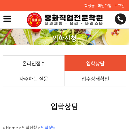
학생용
회원가입
로그인
입학신청
온라인접수
입학상담
자주하는 질문
접수상태확인
입학상담
» Home
>
입학신청
>
입학상담