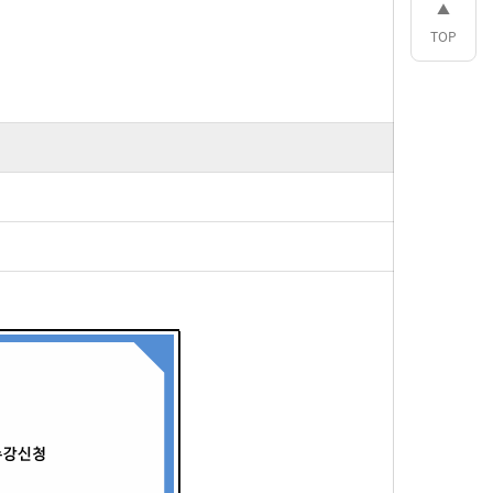
▲
TOP