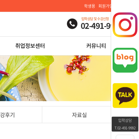
학생용
회원가입
로그인
입학상담 및 수강신청
02-491-9992
취업정보센터
커뮤니티
강후기
자료실
입학상담
T.02-491-9992