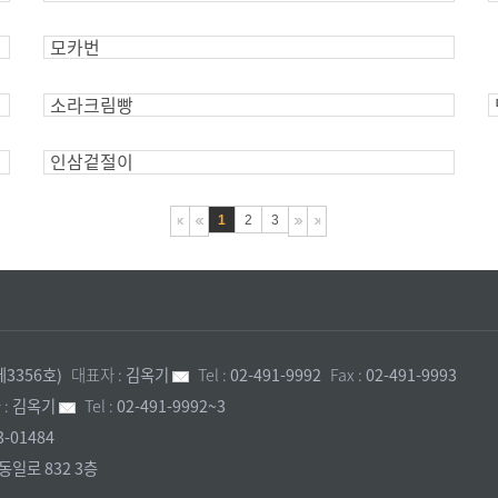
모카번
소라크림빵
인삼겉절이
1
2
3
3356호)
대표자 :
김옥기
Tel :
02-491-9992
Fax :
02-491-9993
:
김옥기
Tel :
02-491-9992~3
3-01484
동일로 832 3층