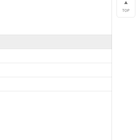
▲
TOP