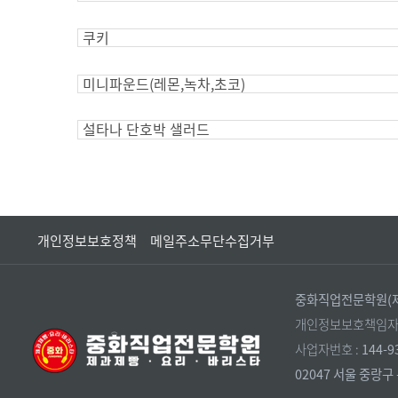
쿠키
미니파운드(레몬,녹차,초코)
설타나 단호박 샐러드
개인정보보호정책
메일주소무단수집거부
중화직업전문학원(제
개인정보보호책임자 
사업자번호 :
144-9
02047 서울 중랑구 