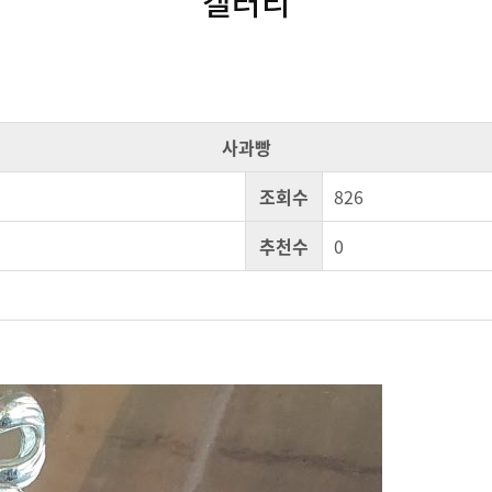
갤러리
사과빵
조회수
826
추천수
0