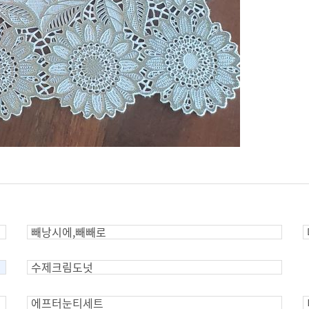
빼낭시에,빼빼로
수제크림도넛
에프터눈티세트