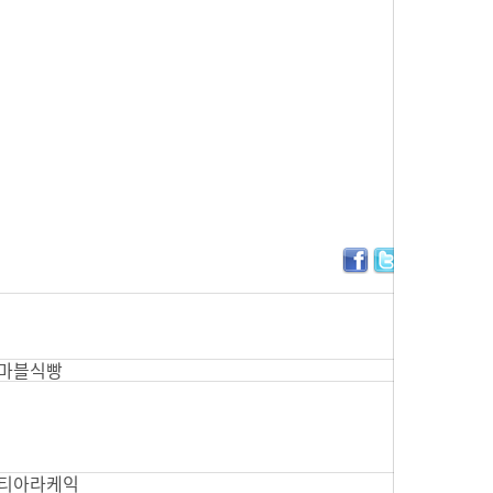
마블식빵
티아라케익