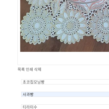
목록
인쇄
삭제
초코칩모닝빵
사과빵
티라미수