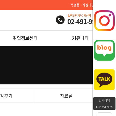
학생용
회원가입
로그인
입학상담 및 수강신청
02-491-9992
취업정보센터
커뮤니티
강후기
자료실
입학상담
T.02-491-9992